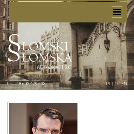
Home
Die Kanzlei
Das Team
Fachgebiete
Unsere Referenzkunden
Karierre
Kontakt
tel.: +48 603 479 603
PL
|
DE
|
EN