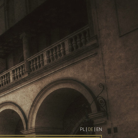
|
|
PL
DE
EN