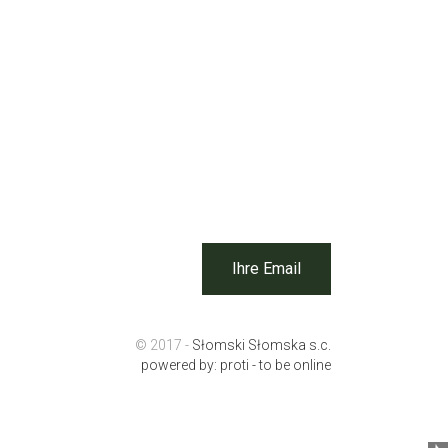
Ihre Email
© 2017 -
Słomski Słomska s.c.
powered by:
proti - to be online