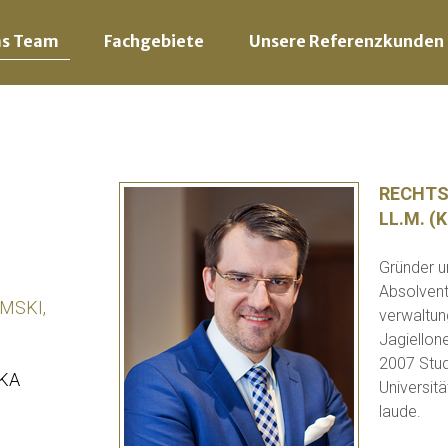
as Team
Fachgebiete
Unsere Referenzkunden
RECHTS
LL.M. (
Gründer u
Absolvent
MSKI,
verwaltun
Jagiellon
2007 Stud
KA
Universit
laude.