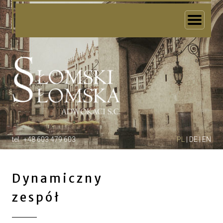
Home
O Kancelarii
Zespół
Specjalizacje
Zaufali nam
Kariera
Kontakt
tel.: +48 603 479 603
PL
|
DE
|
EN
Dynamiczny
zespół